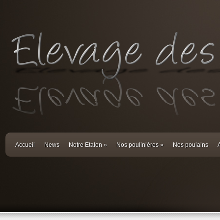
Accueil
News
Notre Etalon
»
Nos poulinières
»
Nos poulains