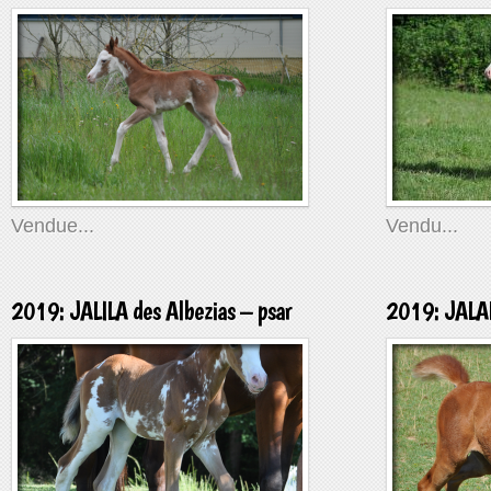
Vendue...
Vendu...
2019: JALILA des Albezias – psar
2019: JALAL