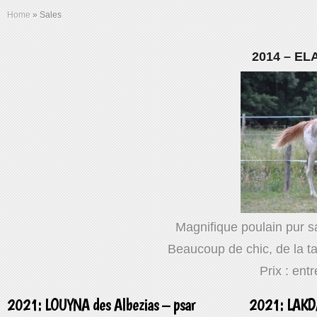
Home
»
Sales
2014 – E
Magnifique poulain pur 
Beaucoup de chic, de la tai
Prix : ent
2021: LOUYNA des Albezias – psar
2021: LAKDA