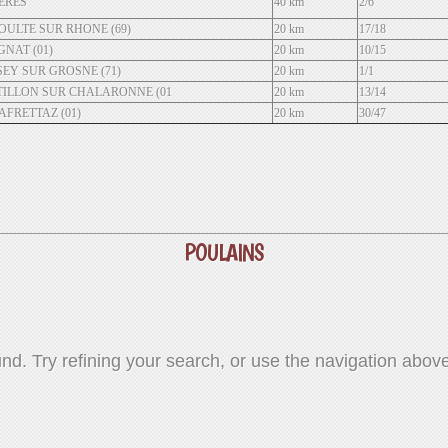
ERES
40 km
2/6
OULTE SUR RHONE (69)
20 km
17/18
GNAT (01)
20 km
10/15
EY SUR GROSNE (71)
20 km
1/1
ILLON SUR CHALARONNE (01
20 km
13/14
FRETTAZ (01)
20 km
30/47
POULAINS
d. Try refining your search, or use the navigation above 