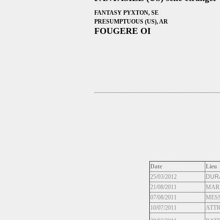
FANTASY PYXTON, SE
PRESUMPTUOUS (US), AR
FOUGERE OI
Date
Lieu
25/03/2012
DURA
21/08/2011
MARB
07/08/2011
MESS
10/07/2011
ATTI