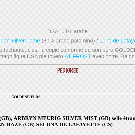
DSA, 64% arabe
lden Silver Fame
(80% arabe palomino) /
Luna de Lafay
attachante, c’est la copie conforme de son père GOLDEN
magnifique DSA pie tovero
AT FROST
avec notre Etalon
PEDIGREE
GOLDENFIELDS
(GB), AR
BRYN MEURIG SILVER MIST (GB) selle étran
 HAZE (GB) SE
LUNA DE LAFAYETTE (CS)