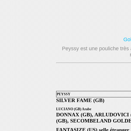
Go
Peyssy est une pouliche très 
PEYSSY
SILVER FAME (GB)
LUCIANO (GB) Arabe
DONNAX (GB), AR
LUDOVICI 
(GB), SE
COMBELAND GOLDEN
FANTASIZE (US) selle étranger