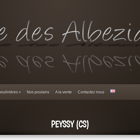
oulinières
»
Nos poulains
A la vente
Contactez nous
PEYSSY (CS)