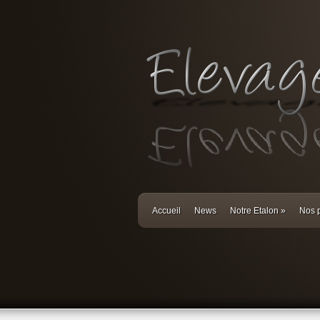
Accueil
News
Notre Etalon
»
Nos p