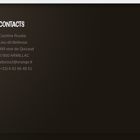
CONTACTS
Caroline Rouba
Lieu-dit Bellevue
999 voie de Quicaud
47800 ARMILLAC
albezia3@orange.fr
(+33) 6 62 66 48 51