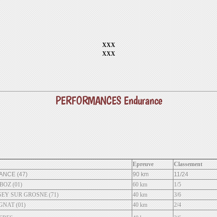
XXX
XXX
PERFORMANCES Endurance
Epreuve
Classement
NCE (47)
90 km
11/24
OZ (01)
60 km
1/5
EY SUR GROSNE (71)
40 km
3/6
GNAT (01)
40 km
2/4