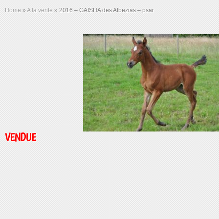
Home
»
A la vente
»
2016 – GAISHA des Albezias – psar
VENDUE