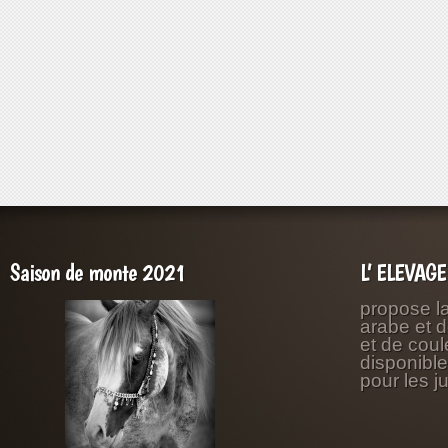
Saison de monte 2021
L’ ELEVAG
propose l
arabe et 
et de coul
disponibl
pour les j