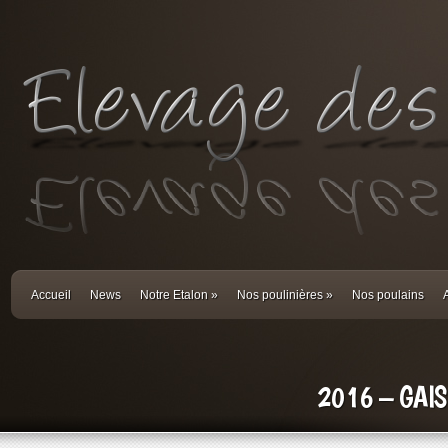
Accueil
News
Notre Etalon
»
Nos poulinières
»
Nos poulains
2016 – GAISH