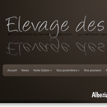
Accueil
News
Notre Etalon
»
Nos poulinières
»
Nos poulains
Albezi