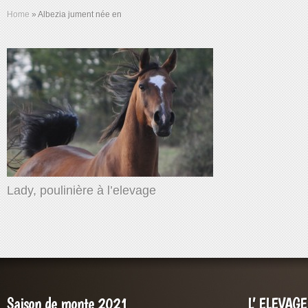
Home
»
Albezia jument née en
Lady, poulinière à l’elevage
Saison de monte 2021
L’ ELEVAG