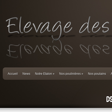
Accueil
News
Notre Etalon
»
Nos poulinières
»
Nos poulains
D