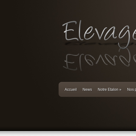
Accueil
News
Notre Etalon
»
Nos p