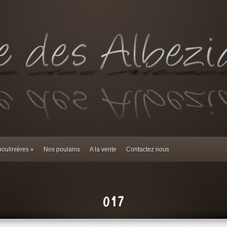
oulinières
»
Nos poulains
A la vente
Contactez nous
017