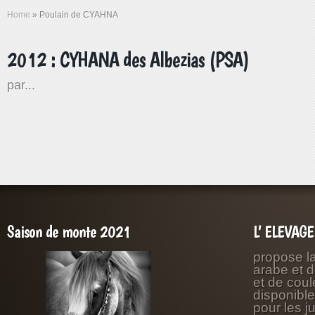
Home
»
Poulain de CYAHNA
2012 : CYHANA des Albezias (PSA)
par...
Saison de monte 2021
L’ ELEVAG
propose l
arabe et 
et de coul
disponibl
pour les j