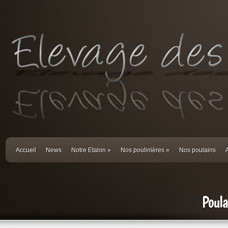
Accueil
News
Notre Etalon
»
Nos poulinières
»
Nos poulains
Poul