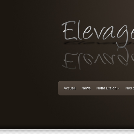
Accueil
News
Notre Etalon
»
Nos p