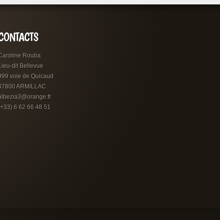
CONTACTS
Caroline Rouba
Lieu-dit Bellevue
999 voie de Quicaud
47800 ARMILLAC
albezia3@orange.fr
(+33) 6 62 66 48 51