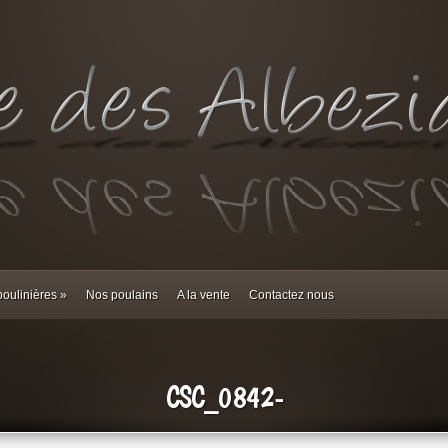
oulinières
»
Nos poulains
A la vente
Contactez nous
CSC_0842-