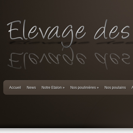
Accueil
News
Notre Etalon
»
Nos poulinières
»
Nos poulains