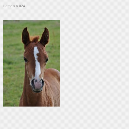
Home
»
»
024