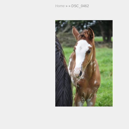
Home
»
»
DSC_0462