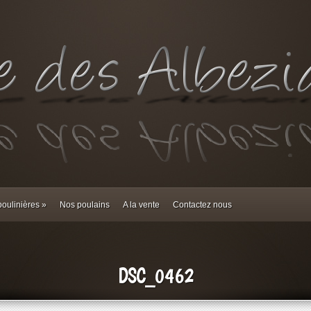
oulinières
»
Nos poulains
A la vente
Contactez nous
DSC_0462