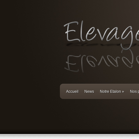
Accueil
News
Notre Etalon
»
Nos p