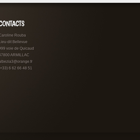
CONTACTS
Caroline Rouba
Lieu-dit Bellevue
999 voie de Quicaud
47800 ARMILLAC
albezia3@orange.fr
(+33) 6 62 66 48 51