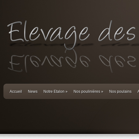
Accueil
News
Notre Etalon
»
Nos poulinières
»
Nos poulains