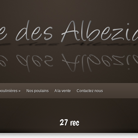
oulinières
»
Nos poulains
A la vente
Contactez nous
27 rec