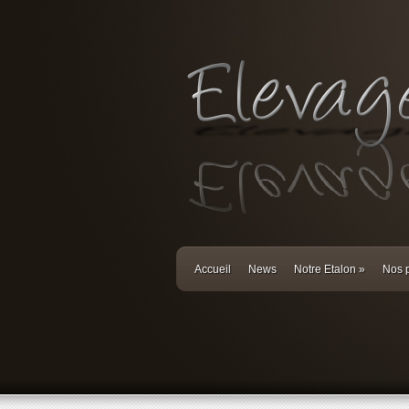
Accueil
News
Notre Etalon
»
Nos p