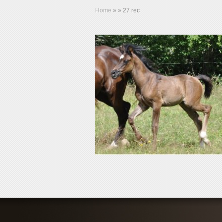
Home
»
»
27 rec