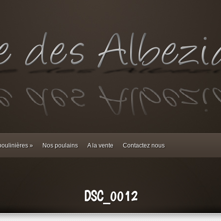
oulinières
»
Nos poulains
A la vente
Contactez nous
DSC_0012