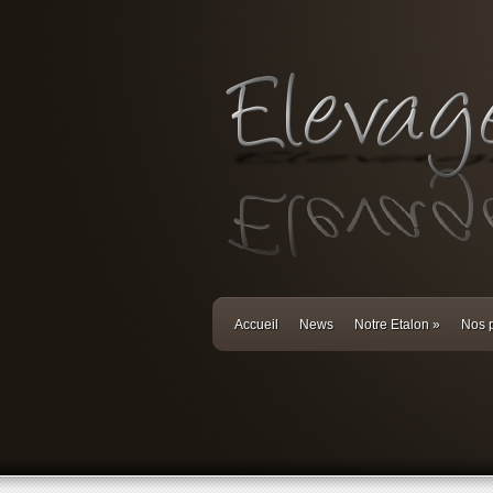
Accueil
News
Notre Etalon
»
Nos p