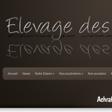
Accueil
News
Notre Etalon
»
Nos poulinières
»
Nos poulains
Achra