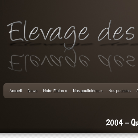
Accueil
News
Notre Etalon
»
Nos poulinières
»
Nos poulains
2004 – Qua