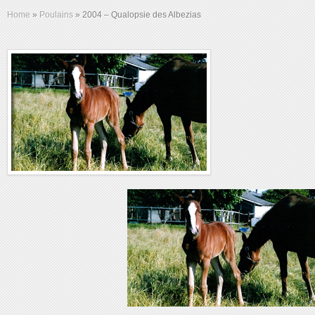
Home
»
Poulains
»
2004 – Qualopsie des Albezias