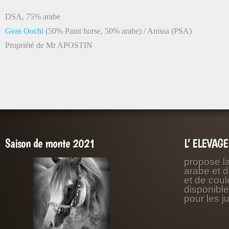
Geas Oochi
Propriété de Mr APOSTIN
Saison de monte 2021
L’ ELEVAG
propose l
arabe et 
et de coul
disponibl
pour les j