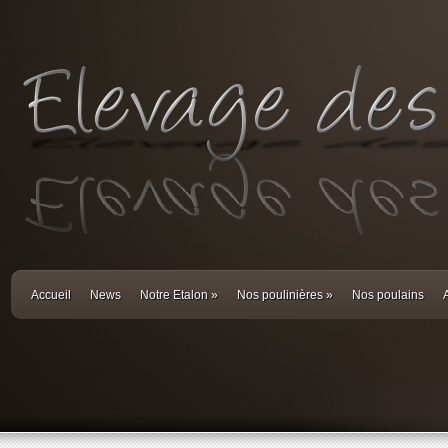
Accueil
News
Notre Etalon
»
Nos poulinières
»
Nos poulains